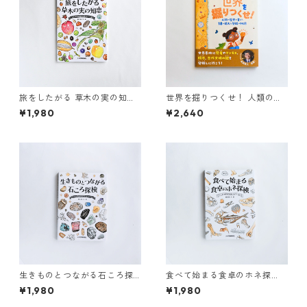
旅をしたがる 草木の実の知
世界を掘りつくせ！ 人類の歴
恵 ゲッチョ先生の草木の実
史を変えた18の偉大な発掘の物
¥1,980
¥2,640
コレクション
語
生きものとつながる石ころ探
食べて始まる食卓のホネ探
検 ゲッチョ先生の石
検 ゲッチョ先生のホ
¥1,980
¥1,980
ころコレクション
ネコレクション