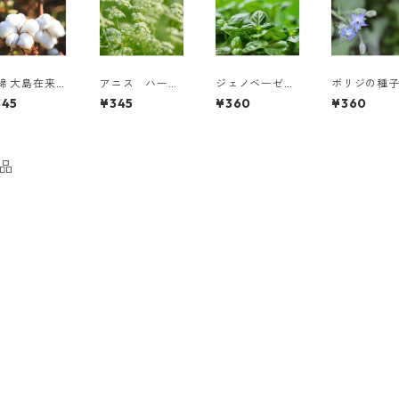
綿 大島在来
アニス ハーブ
ジェノベーゼバ
ボリジの種
然農法 種子
種 有機種子
ジルの種子
345
¥345
¥360
¥360
品