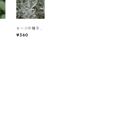
子
セージの種子
バイオダイナミ
¥360
ック農法