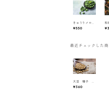
きゅうりメロン
和
マイクロキュウ
自
¥550
¥
リ 種子
最近チェックした商
大豆 種子 た
ねの森
¥360