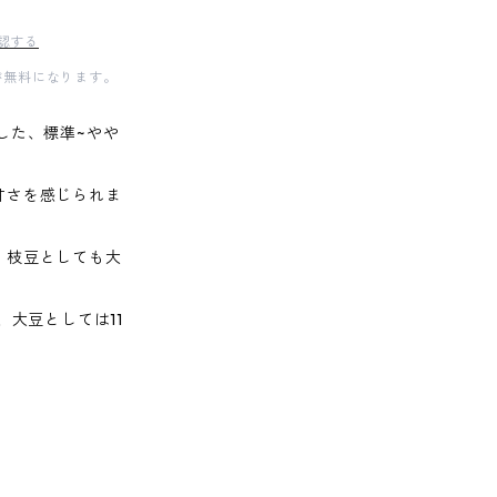
認する
料が無料になります。
した、標準~やや
甘さを感じられま
、枝豆としても大
、大豆としては11
。