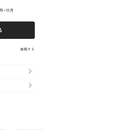
~11月
る
通報する