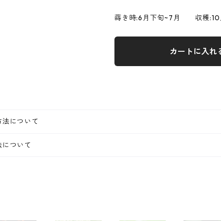
蒔き時:6月下旬~7月 収穫:10月
カートに入れ
方法について
法について