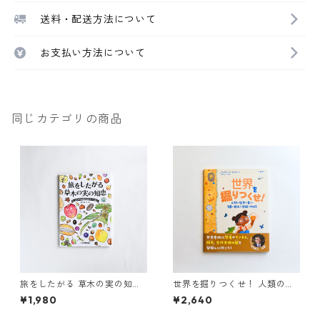
送料・配送方法について
お支払い方法について
同じカテゴリの商品
旅をしたがる 草木の実の知
世界を掘りつくせ！ 人類の歴
恵 ゲッチョ先生の草木の実
史を変えた18の偉大な発掘の物
¥1,980
¥2,640
コレクション
語