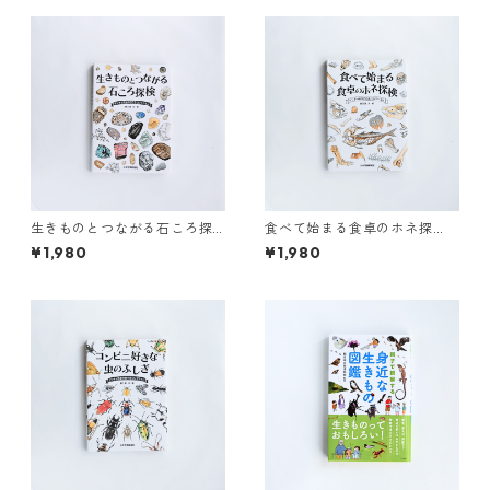
生きものとつながる石ころ探
食べて始まる食卓のホネ探
検 ゲッチョ先生の石
検 ゲッチョ先生のホ
¥1,980
¥1,980
ころコレクション
ネコレクション