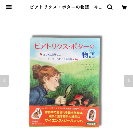
ビアトリクス・ポターの物語 キノ
コの研究からピーターラビットの世
界へ | MENDEL BOOKSTORE 絵
本と自然