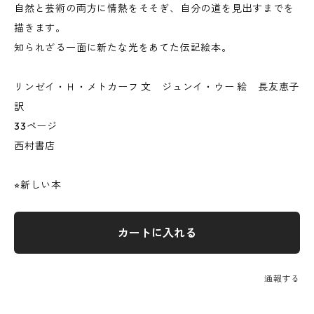
自然と芸術の両方に情熱をそそぎ、自分の道を見出すまでを
描きます。
知られざる一面に新たな光をあてた伝記絵本。
リンゼイ・Ｈ・メトカーフ 文 ジュンイ・ウー 絵 長友恵子
訳
33ページ
西村書店
⭐︎新しい本
カートに入れる
通報する