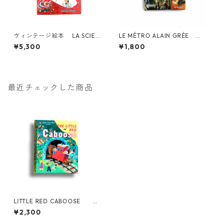
ヴィンテージ絵本 LA SCIEN
LE MÉTRO ALAIN GRÉE フ
CE QUI NOUS ENTOURE フラ
ランス ヴィンテージ絵本
¥5,300
¥1,800
ンス 自然科学絵本
科学絵本
最近チェックした商品
LITTLE RED CABOOSE イ
ギリス ヴィンテージ絵本
¥2,300