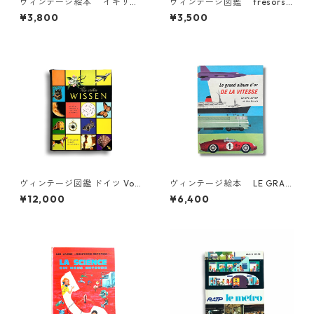
ヴィンテージ絵本 イギリス
ヴィンテージ図鑑 trésors d
Rockets and Satellites 宇
e l'archéologie フランス 自
¥3,800
¥3,500
宙絵本
然科学本 考古学 古書
ヴィンテージ図鑑 ドイツ Vom
ヴィンテージ絵本 LE GRAN
ersten WISSEN 自然科学
D ALBUM D'OR DE LA VITES
¥12,000
¥6,400
絵本
SE フランス 科学絵本