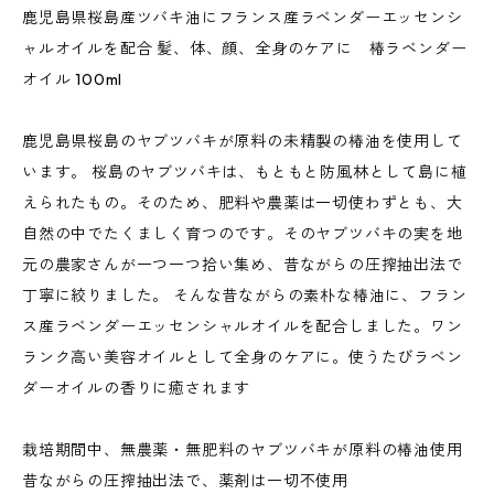
鹿児島県桜島産ツバキ油にフランス産ラベンダーエッセンシ
ャルオイルを配合 髪、体、顔、全身のケアに 椿ラベンダー
オイル 100ml
鹿児島県桜島のヤブツバキが原料の未精製の椿油を使用して
います。 桜島のヤブツバキは、もともと防風林として島に植
えられたもの。そのため、肥料や農薬は一切使わずとも、大
自然の中でたくましく育つのです。そのヤブツバキの実を地
元の農家さんが一つ一つ拾い集め、昔ながらの圧搾抽出法で
丁寧に絞りました。 そんな昔ながらの素朴な椿油に、フラン
ス産ラベンダーエッセンシャルオイルを配合しました。ワン
ランク高い美容オイルとして全身のケアに。使うたびラベン
ダーオイルの香りに癒されます
栽培期間中、無農薬・無肥料のヤブツバキが原料の椿油使用
昔ながらの圧搾抽出法で、薬剤は一切不使用