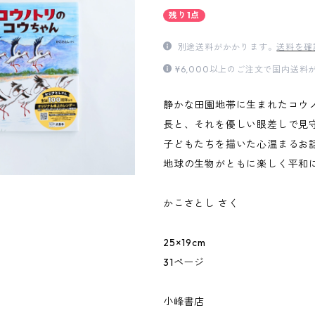
残り1点
別途送料がかかります。
送料を確
¥6,000以上のご注文で国内送
静かな田園地帯に生まれたコウ
長と、それを優しい眼差しで見
子どもたちを描いた心温まるお
地球の生物がともに楽しく平和
かこさとし さく
25×19cm
31ページ
小峰書店