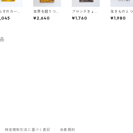
らすのカーさ
世界を掘りつく
ブロンテきょう
生きものと
へびたいじ
せ！ 人類の歴史
だいのちいさな
がる石ころ
,045
¥2,640
¥1,760
¥1,980
を変えた18の偉
手づくり絵本
検 ゲ
大な発掘の物語
チョ先生の
ろコレクシ
品
特定商取引法に基づく表記
会員規約