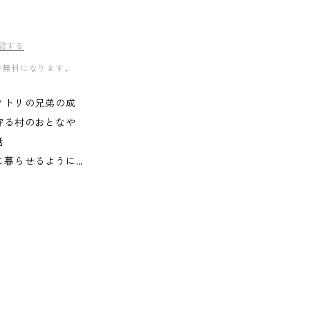
認する
料が無料になります。
ノトリの兄弟の成
守る村のおとなや
話
に暮らせるように…