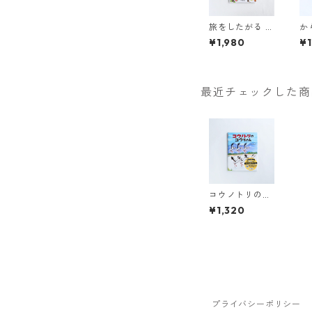
旅をしたがる 草
か
木の実の知恵
ん
¥1,980
¥1
ゲッチョ先生の
草木の実コレク
ション
最近チェックした商
コウノトリのコ
ウちゃん
¥1,320
プライバシーポリシー