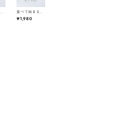
つな
食べて始まる食
探
卓のホネ探検
¥1,980
ッ
ゲッチョ
石こ
先生のホネコレ
ョン
クション