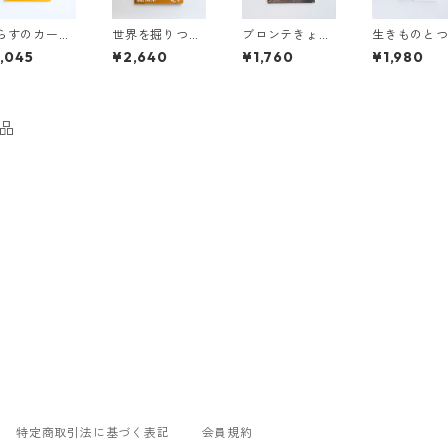
らすのカーさ
世界を掘りつく
ブロンテきょう
生きものと
へびたいじ
せ！ 人類の歴史
だいのちいさな
がる石ころ
,045
¥2,640
¥1,760
¥1,980
を変えた18の偉
手づくり絵本
検 ゲ
大な発掘の物語
チョ先生の
ろコレクシ
品
特定商取引法に基づく表記
会員規約