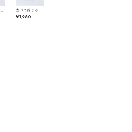
つな
食べて始まる食
探
卓のホネ探検
¥1,980
ッ
ゲッチョ
石こ
先生のホネコレ
ョン
クション