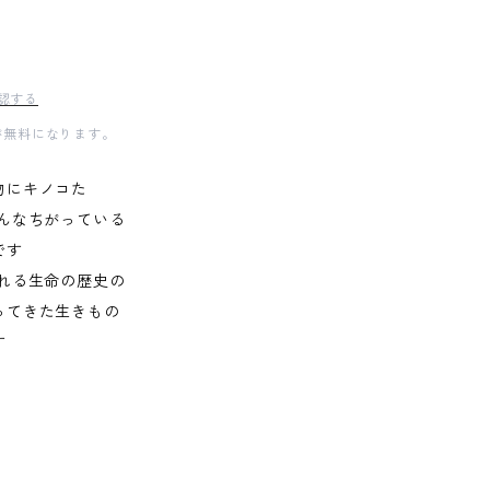
認する
料が無料になります。
物にキノコた
んなちがっている
です
れる生命の歴史の
ってきた生きもの
す