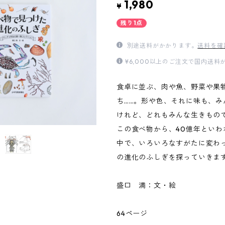
1,980
¥
残り1点
別途送料がかかります。
送料を確
¥6,000以上のご注文で国内送
食卓に並ぶ、肉や魚、野菜や果
ち……。形や色、それに味も、み
けれど、どれもみんな生きもの
この食べ物から、40億年といわ
中で、いろいろなすがたに変わ
の進化のふしぎを探っていきま
盛口 満：文・絵
64ページ