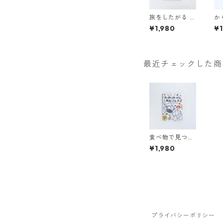
旅をしたがる 草
か
木の実の知恵
ん
¥1,980
¥1
ゲッチョ先生の
草木の実コレク
ション
最近チェックした商
食べ物で見つけ
た進化のふし
¥1,980
ぎ ゲッチョ先
生の食べ物コレ
クション
プライバシーポリシー